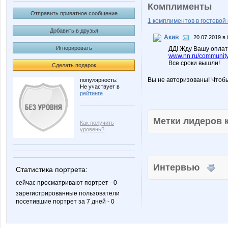
Комплименты
Отправить приватное сообщение
1 комплиментов в гостевой 
Добавить в друзья
Акив
20.07.2019 в 
Игнорировать
ДД! Жду Вашу оплату
www.nn.ru/community
Все сроки вышли!
Сделать подарок
Вы не авторизованы! Чтоб
популярность:
Не участвует в
рейтинге
Метки лидеров
Как получить
уровень?
Интервью
Статистика портрета:
сейчас просматривают портрет - 0
зарегистрированные пользователи
посетившие портрет за 7 дней - 0